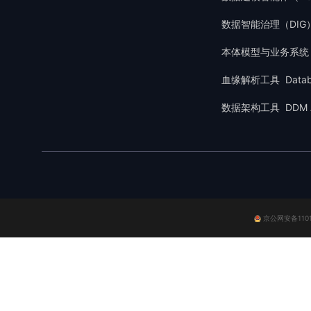
而更关键
务专家与
血缘管理
趋势描绘
数据智能治理（DIG
一张审批
答全流程
缘领域拥
数据和分
假设某制
推理机，
与客户验
本体模型与业务系统
体系的成
词输入：
可信AI、
面覆盖标
放、愿景
血缘解析工具 Databla
的业务定
1.0 
采集，更
市场的方
数据架构工具 DDM A
词）DI
资产，而
确率达9
度的提高
治理任务
通往AG
缝对接元
理平台管理
然后逐一
Data
功应用于
核心能力做
把“VE
据资产运
策略表示
议。 （
影响可视
与数据资
推送到界面
国企业构
京公网安备11010
化，并能通
上下游参
化转型。
执行解决方
到“标准
表和数据目
任务执行
持从数据源
踪。既满
元数据和