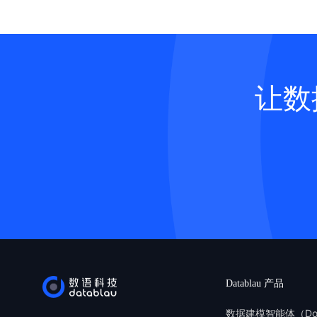
脏活累活
在“类”
与评测依
应用中的
关联，它
域”本体
合规需求
势四/信
识”，给
随，可随
编制本团
度和访问
中，2天
三步：从
动化、智
看数据是
让数
好。自动
在于“有
要求与测
更透明、
义“敏感
体为语义
明确工具
过可视化
里存的可
中，使数
性，支持
芒核心洞
数拿不准
量的Gr
层级标准
读：这是
成。DI
档—数据
力：支持
以主动监
单金额”
理计算。
缘解析准
略。这标
支付”“
统不仅给
级节点存
于发展初
个“Pe
追溯、可
因溯源、
市场中具
缘图谱，
智能底座。 
型自定义
74%的
所有受影
布，集中
权限控制
Datablau 产品
快速增加
能搞清楚
淀多年的
能、安全
治理的基
数据建模智能体（Do