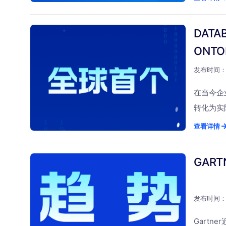
再靠人驱
大核心主题
示：“我
开启20
理专家。
for A
接内地与
科技产品
DAT
动数据治
据血缘，D
便捷的海
保持对全球
台，而是
可解释、合
ONTO
推向更广
术路径引入
不是一套
实现数据
Mode
发布时间：2
管”既然
栈工具联
智能知识
理：菜单
智能体通
在当今企
在AI驱
据标准怎
据洞察，
转化为实际
持“以技
统自动执
数据标准
动态“数
查看详情
路，为数
变更会影
据治理从
Datab
和行动建
国际数据
台。 该
GAR
么模块，
可能展开
此构建G
元数据、
治理融合
智能转换
厉害的地
行业积淀
器，业务
发布时间：2
表”按照
服务全球
层次结构
Gart