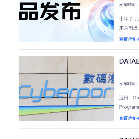
缺的案头
联合主办
发布时间：2
始人兼CEO
十年了，
主题演讲
来为制造
据治理产
的行业头
查看详情
大挑战在
来，我们
过去18
说“这是
DAT
本体模型
的。一、
时，Dat
迈不过去
血缘链路追踪
的甜头。
发布时间：2
正成为企业
理员根本
理领域的
近日，Da
表结构，
建。未来，Da
Progr
经一家大
动的产品
众多参选
查看详情
我没法用
信、可进
志着公司
搞，项目
势，加速