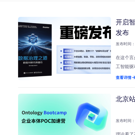
开启智
发布
发布时间：2
在这个言
工智能驱
给AI的
查看详情
力）多么
满偏见、
北京
衷。 本
实战体系
求，构筑
发布时间：2
面对企业
理论看了