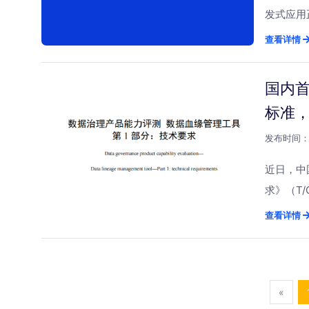
好几天。
以“智能
投入，而
发式应用
产出一批
Data
还能生成
继，市场
查看详情
值传统治
域的技术
作缩短至
治理成为
7×24
示，将继
和AI应
据，以交
国内
产，去发
安全、合
组织知识
据。但G
的调度延
能够贯通
标准
现，各大
分钟级生
了“语义
治理这些
发布时间：2
现”提前
档等通过
整合，统
盒，错都
推理机和
近日，中
方案正通
器执行治
策与行动
求》（T
间切换。
拒绝。你
脑” 第
合国家工
查看详情
从数据安
了，智能
企业级ER
公司等十
立的治理
的变动而
OWL等
标志着我
洞察：治
么讲完理
心类、属
应用，数
深度解读
«
实用的能
理业务语
的关键手
观的交互