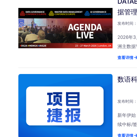
DAT
现断层，
能应用落地
完好、质
据管
AI”，
力，是机
据血缘，
发布时间：2
显式的格
合规的数据
入200
2026
数据治理
你“下周
洲主数据
动，推动
所以有时
数据管理
查看详情
据”“问
果注定失
行业领袖
备元数据
器自己治
的数据与
数语
治理从“
治理的冲
践研讨会
驱动智能
的底层逻
据与人工
国际头部
Datab
实践等核
发布时间：2
香港数码
那是一个
届大会唯
企业，是
新年伊始
标。客户
Agen
成长潜力
续中标/
具，你说
标志着中
社群企业
中心等多
查看详情