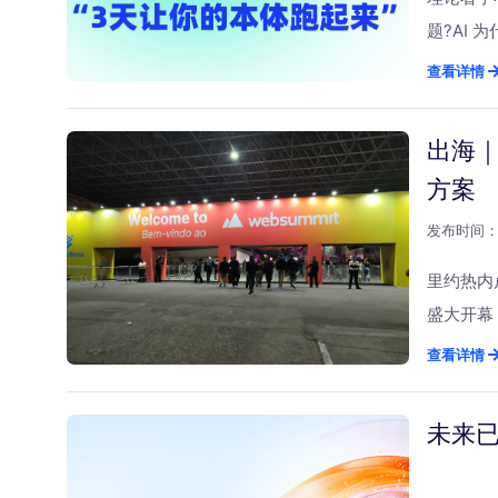
出了 “
题?AI
攻坚战：
不知道如
查看详情
一个专项
Boot
工程”变
你的企业
出海｜
代的数据
清晰的认知
方案
关系。成
发布时间：2
业务场景
入湖的落
里约热内卢
智能化。
盛大开幕，
图。专项
建设领域
查看详情
入AI视
500强
如何直接
Data
未来
条道路正
重要桥梁。
据真正成
Ideias